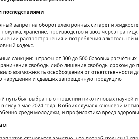
и последствиями
олный запрет на оборот электронных сигарет и жидкосте
покупка, хранение, производство и ввоз через границу.
ничении распространения и потребления алкогольной и
ловный кодекс.
ные санкции: штрафы от 300 до 500 базовых расчётных
граничение свободы либо лишение свободы сроком до 
тавило возможность освобождения от ответственности д
о нарушении и сдавших запрещенную продукцию
ный путь был выбран в отношении никотиновых паучей и
в силу в мае 2024 года. В обоих случаях ключевой моти
обенно среди молодежи, и профилактика вреда здоровь
ным
 запретов становится заметно, что потребительский спр