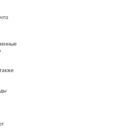
 что
ученные
о
 также
оды
ют