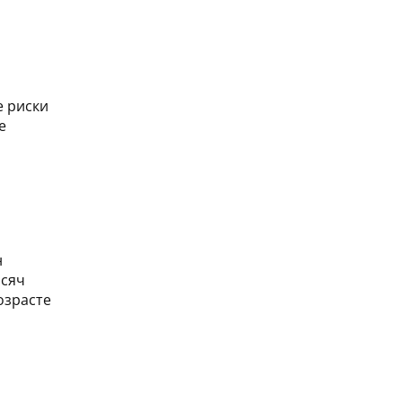
е риски
е
н
ысяч
озрасте