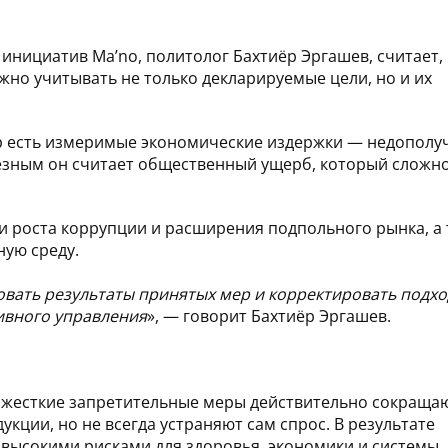
инициатив Ma’no, политолог Бахтиёр Эргашев, считает,
но учитывать не только декларируемые цели, но и их
ер есть измеримые экономические издержки — недопол
ьезным он считает общественный ущерб, который сложн
и роста коррупции и расширения подпольного рынка, а
ную среду.
овать результаты принятых мер и корректировать подх
ивного управления
», — говорит Бахтиёр Эргашев.
о жесткие запретительные меры действительно сокраща
кции, но не всегда устраняют сам спрос. В результате
 высокими рисками для здоровья, экономики и системы