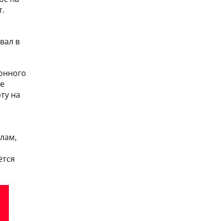
т.
вал в
конного
ее
ту на
лам,
ётся