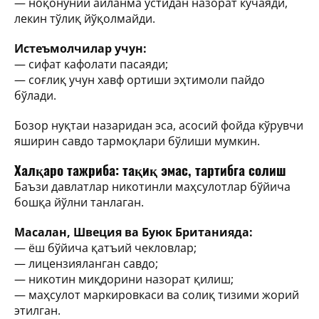
— ноқонуний айланма устидан назорат кучаяди,
лекин тўлиқ йўқолмайди.
Истеъмолчилар учун:
— сифат кафолати пасаяди;
— соғлиқ учун хавф ортиши эҳтимоли пайдо
бўлади.
Бозор нуқтаи назаридан эса, асосий фойда кўрувчи
яширин савдо тармоқлари бўлиши мумкин.
Халқаро тажриба: тақиқ эмас, тартибга солиш
Баъзи давлатлар никотинли маҳсулотлар бўйича
бошқа йўлни танлаган.
Масалан, Швеция ва Буюк Британияда:
— ёш бўйича қатъий чекловлар;
— лицензияланган савдо;
— никотин миқдорини назорат қилиш;
— маҳсулот маркировкаси ва солиқ тизими жорий
этилган.