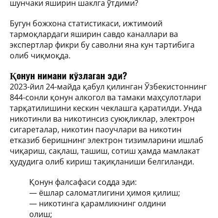
шунчаки яширин шаклга ўтдими?
Бугун божхона статистикаси, ижтимоий
тармоқлардаги яширин савдо каналлари ва
экспертлар фикри бу саволни яна кун тартибига
олиб чиқмоқда.
Қонун нимани кўзлаган эди?
2023-йил 24-майда қабул қилинган Ўзбекистоннинг
844-сонли қонун алкогол ва тамаки маҳсулотлари
тарқатилишини кескин чеклашга қаратилди. Унда
никотинли ва никотинсиз суюқликлар, электрон
сигареталар, никотин паоучлари ва никотин
етказиб беришнинг электрон тизимларини ишлаб
чиқариш, сақлаш, ташиш, сотиш ҳамда мамлакат
ҳудудига олиб кириш тақиқланиши белгиланди.
Қонун фалсафаси содда эди:
— ёшлар саломатлигини ҳимоя қилиш;
— никотинга қарамликнинг олдини
олиш;