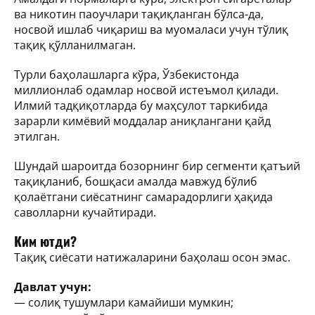
ва никотин паоучлари тақиқланган бўлса-да,
носвой ишлаб чиқариш ва муомаласи учун тўлиқ
тақиқ қўлланилмаган.
Турли баҳолашларга кўра, Ўзбекистонда
миллионлаб одамлар носвой истеъмол қилади.
Илмий тадқиқотларда бу маҳсулот таркибида
зарарли кимёвий моддалар аниқлангани қайд
этилган.
Шундай шароитда бозорнинг бир сегменти қатъий
тақиқланиб, бошқаси амалда мавжуд бўлиб
қолаётгани сиёсатнинг самарадорлиги ҳақида
саволларни кучайтиради.
Ким ютди?
Тақиқ сиёсати натижаларини баҳолаш осон эмас.
Давлат учун:
— солиқ тушумлари камайиши мумкин;