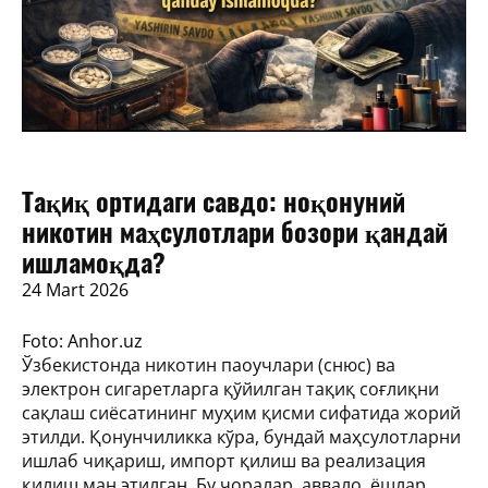
Тақиқ ортидаги савдо: ноқонуний
никотин маҳсулотлари бозори қандай
ишламоқда?
24 Mart 2026
Foto: Anhor.uz
Ўзбекистонда никотин паоучлари (снюс) ва
электрон сигаретларга қўйилган тақиқ соғлиқни
сақлаш сиёсатининг муҳим қисми сифатида жорий
этилди. Қонунчиликка кўра, бундай маҳсулотларни
ишлаб чиқариш, импорт қилиш ва реализация
қилиш ман этилган. Бу чоралар, аввало, ёшлар