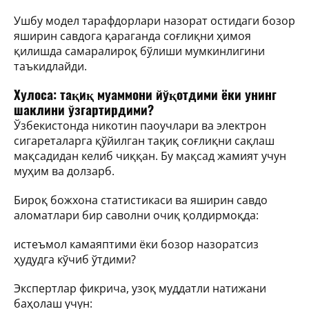
Ушбу модел тарафдорлари назорат остидаги бозор
яширин савдога қараганда соғлиқни ҳимоя
қилишда самаралироқ бўлиши мумкинлигини
таъкидлайди.
Хулоса: тақиқ муаммони йўқотдими ёки унинг
шаклини ўзгартирдими?
Ўзбекистонда никотин паоучлари ва электрон
сигареталарга қўйилган тақиқ соғлиқни сақлаш
мақсадидан келиб чиққан. Бу мақсад жамият учун
муҳим ва долзарб.
Бироқ божхона статистикаси ва яширин савдо
аломатлари бир саволни очиқ қолдирмоқда:
истеъмол камаяптими ёки бозор назоратсиз
ҳудудга кўчиб ўтдими?
Экспертлар фикрича, узоқ муддатли натижани
баҳолаш учун: