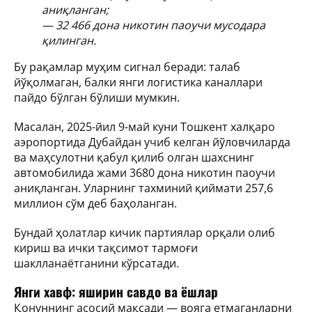
аниқланган;
— 32 466 дона никотин паоучи мусодара
қилинган.
Бу рақамлар муҳим сигнал беради: талаб
йўқолмаган, балки янги логистика каналлари
пайдо бўлган бўлиши мумкин.
Масалан, 2025-йил 9-май куни Тошкент халқаро
аэропортида Дубайдан учиб келган йўловчиларда
ва маҳсулотни қабул қилиб олган шахснинг
автомобилида жами 3680 дона никотин паоучи
аниқланган. Уларнинг тахминий қиймати 257,6
миллион сўм деб баҳоланган.
Бундай ҳолатлар кичик партиялар орқали олиб
кириш ва ички тақсимот тармоғи
шаклланаётганини кўрсатади.
Янги хавф: яширин савдо ва ёшлар
Қонуннинг асосий мақсади — вояга етмаганларни