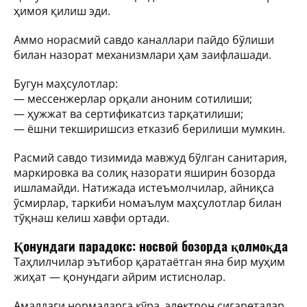
ҳимоя қилиш эди.
Аммо норасмий савдо каналлари пайдо бўлиши
билан назорат механизмлари ҳам заифлашади.
Бугун маҳсулотлар:
— мессенжерлар орқали аноним сотилиши;
— ҳужжат ва сертификатсиз тарқатилиши;
— ёшни текширишсиз етказиб берилиши мумкин.
Расмий савдо тизимида мавжуд бўлган санитария,
маркировка ва солиқ назорати яширин бозорда
ишламайди. Натижада истеъмолчилар, айниқса
ўсмирлар, таркиби номаълум маҳсулотлар билан
тўқнаш келиш хавфи ортади.
Қонундаги парадокс: носвой бозорда қолмоқда
Таҳлилчилар эътибор қаратаётган яна бир муҳим
жиҳат — қонундаги айрим истиснолар.
Амалдаги нормаларга кўра, электрон сигареталар