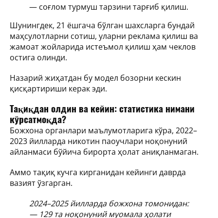
— соғлом турмуш тарзини тарғиб қилиш.
Шунингдек, 21 ёшгача бўлган шахсларга бундай
маҳсулотларни сотиш, уларни реклама қилиш ва
жамоат жойларида истеъмол қилиш ҳам чеклов
остига олинди.
Назарий жиҳатдан бу модел бозорни кескин
қисқартириши керак эди.
Тақиқдан олдин ва кейин: статистика нимани
кўрсатмоқда?
Божхона органлари маълумотларига кўра, 2022–
2023 йилларда никотин паоучлари ноқонуний
айланмаси бўйича бирорта ҳолат аниқланмаган.
Аммо тақиқ кучга кирганидан кейинги даврда
вазият ўзгарган.
2024–2025 йилларда божхона томонидан:
— 129 та ноқонуний муомала ҳолати