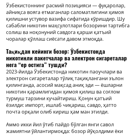
Ўзбекистоннинг расмий позицияси — фуқаролар,
айниқса вояга етмаганлар саломатлигини ҳимоя
қилишни устувор вазифа сифатида кўришдир. Шу
сабабли никотин маҳсулотлари бозорини тартибга
солиш ва ноқонуний савдога қарши қатъий
чоралар қўллаш сиёсати давом этмоқда.
Тақиқдан кейинги бозор: Ўзбекистонда
никотинли пакетчалар ва электрон сигареталар
нега “ер остига” тушди?
2023-йилда Ўзбекистонда никотин паоучлари ва
электрон сигареталар тўлиқ тақиқлангани эълон
қилинганда, асосий мақсад аниқ эди — ёшларни
никотин қарамлигидан ҳимоя қилиш ва соғлом
турмуш тарзини кучайтириш. Қонун қатъий
ёзилди: импорт, ишлаб чиқариш, савдо, ҳатто
почта орқали олиб кириш ҳам ман этилди.
Аммо икки йил ўтиб пайдо бўлган янги савол
жамиятни ўйлантирмоқда: бозор йўқолдими ёки