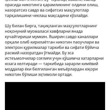
орасида никотинга қарамликнинг олдини олиш,
назоратсиз савдо ва сифатсиз маҳсулотлар
тарқалишини чеклаш мақсадини кўзлайди.
Шу билан бирга, тақиқланган маҳсулотларнинг
ноқонуний муомаласи хавфларни янада
кучайтириши мумкин. Яширин савдо каналлари
орқали олиб кирилаётган никотин паоучлари ва
электрон қурилмалар таркиби ва сифати бўйича
расмий назоратдан ўтмайди. Бу эса
истеъмолчилар соғлиғи учун қўшимча хатарларни
юзага келтиради — таркибида зарарли кимёвий
моддалар ёки белгиланган меъёрлардан юқори
никотин бўлиши эҳтимоли ортади.