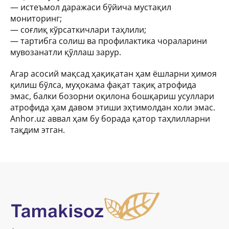
— истеъмол даражаси бўйича мустақил
мониторинг;
— соғлиқ кўрсаткичлари таҳлили;
— тартибга солиш ва профилактика чораларини
мувозанатли қўллаш зарур.
Агар асосий мақсад ҳақиқатан ҳам ёшларни ҳимоя
қилиш бўлса, муҳокама фақат тақиқ атрофида
эмас, балки бозорни оқилона бошқариш усуллари
атрофида ҳам давом этиши эҳтимолдан холи эмас.
Anhor.uz аввал ҳам бу борада қатор таҳлилларни
тақдим этган.