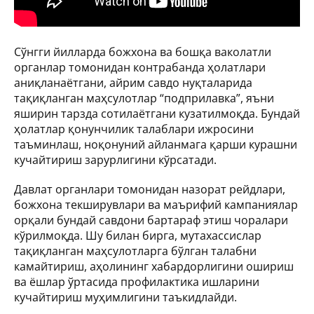
Сўнгги йилларда божхона ва бошқа ваколатли
органлар томонидан контрабанда ҳолатлари
аниқланаётгани, айрим савдо нуқталарида
тақиқланган маҳсулотлар “подприлавка”, яъни
яширин тарзда сотилаётгани кузатилмоқда. Бундай
ҳолатлар қонунчилик талаблари ижросини
таъминлаш, ноқонуний айланмага қарши курашни
кучайтириш зарурлигини кўрсатади.
Давлат органлари томонидан назорат рейдлари,
божхона текширувлари ва маърифий кампаниялар
орқали бундай савдони бартараф этиш чоралари
кўрилмоқда. Шу билан бирга, мутахассислар
тақиқланган маҳсулотларга бўлган талабни
камайтириш, аҳолининг хабардорлигини ошириш
ва ёшлар ўртасида профилактика ишларини
кучайтириш муҳимлигини таъкидлайди.