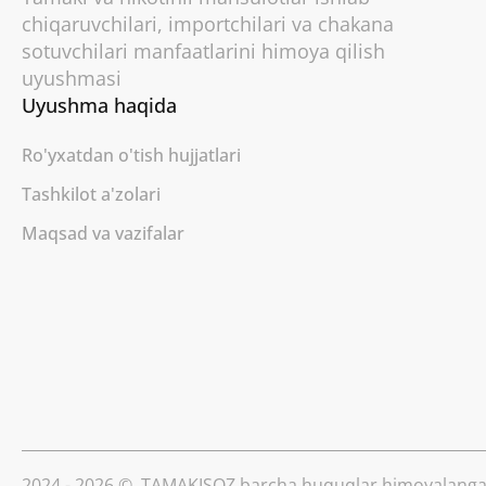
chiqaruvchilari, importchilari va chakana
sotuvchilari manfaatlarini himoya qilish
uyushmasi
Uyushma haqida
Ro'yxatdan o'tish hujjatlari
Tashkilot a'zolari
Maqsad va vazifalar
2024 - 2026 ©. TAMAKISOZ barcha huquqlar himoyalanga