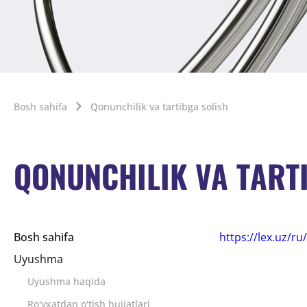
Bosh sahifa
Qonunchilik va tartibga solish
QONUNCHILIK VA TART
Bosh sahifa
https://lex.uz/r
Uyushma
Uyushma haqida
Ro'yxatdan o'tish hujjatlari