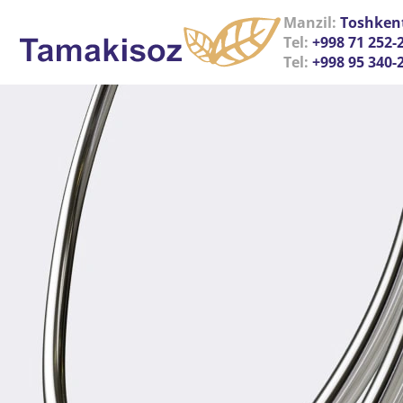
Manzil:
Toshkent
Tel:
+998 71 252-
Tel:
+998 95 340-