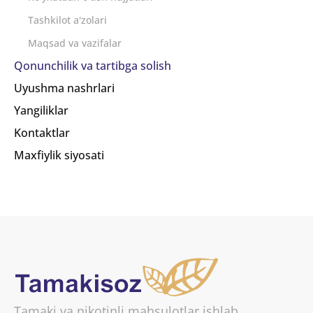
Tashkilot a'zolari
Maqsad va vazifalar
Qonunchilik va tartibga solish
Uyushma nashrlari
Yangiliklar
Kontaktlar
Maxfiylik siyosati
Tamaki va nikotinli mahsulotlar ishlab