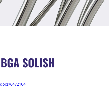
IBGA SOLISH
u/docs/6472104