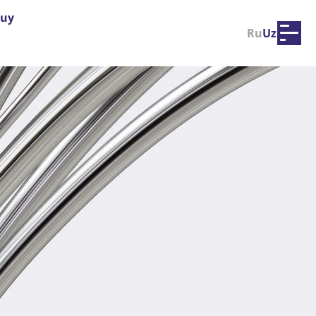
-uy
Ru
Uz