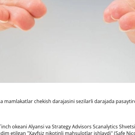
 mamlakatlar chekish darajasini sezilarli darajada pasaytird
Tinch okeani Alyansi va Strategy Advisors Scanalytics Shvets
m etilgan "Xavfsiz nikotinli mahsulotlar ishlaydi" (Safe Nic