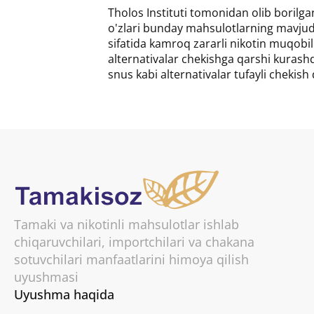
Tholos Instituti tomonidan olib borilga
o'zlari bunday mahsulotlarning mavjudli
sifatida kamroq zararli nikotin muqobil
alternativalar chekishga qarshi kurashd
snus kabi alternativalar tufayli chekish
Tamaki va nikotinli mahsulotlar ishlab
chiqaruvchilari, importchilari va chakana
sotuvchilari manfaatlarini himoya qilish
uyushmasi
Uyushma haqida