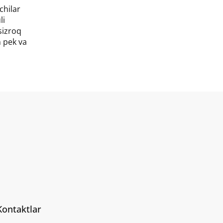
chilar
li
sizroq
n pek va
Kontaktlar