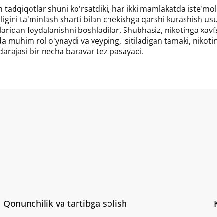
n tadqiqotlar shuni ko'rsatdiki, har ikki mamlakatda iste'mol
gini ta'minlash sharti bilan chekishga qarshi kurashish usu
laridan foydalanishni boshladilar. Shubhasiz, nikotinga xavf
a muhim rol o'ynaydi va veyping, isitiladigan tamaki, nikoti
 darajasi bir necha baravar tez pasayadi.
Qonunchilik va tartibga solish