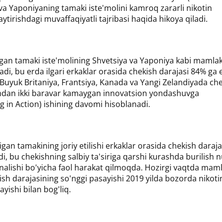
va Yaponiyaning tamaki iste'molini kamroq zararli nikotin
tirishdagi muvaffaqiyatli tajribasi haqida hikoya qiladi.
digan tamaki iste'molining Shvetsiya va Yaponiya kabi mamla
iqadi, bu erda ilgari erkaklar orasida chekish darajasi 84% ga 
uyuk Britaniya, Frantsiya, Kanada va Yangi Zelandiyada ch
chdan ikki baravar kamaygan innovatsion yondashuvga
g in Action) ishining davomi hisoblanadi.
digan tamakining joriy etilishi erkaklar orasida chekish daraj
i, bu chekishning salbiy ta'siriga qarshi kurashda burilish 
'nalishi bo'yicha faol harakat qilmoqda. Hozirgi vaqtda mam
ish darajasining so'nggi pasayishi 2019 yilda bozorda nikoti
yishi bilan bog'liq.