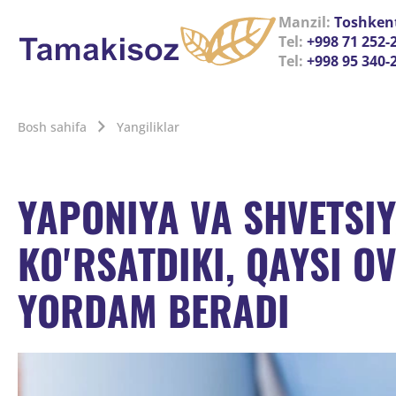
Manzil:
Toshkent
Tel:
+998 71 252-
Tel:
+998 95 340-
Bosh sahifa
Yangiliklar
YAPONIYA VA SHVETSI
KO'RSATDIKI, QAYSI 
YORDAM BERADI