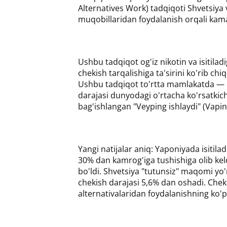
Alternatives Work) tadqiqoti Shvetsiya 
muqobillaridan foydalanish orqali kamay
Ushbu tadqiqot og'iz nikotin va isitila
chekish tarqalishiga ta'sirini ko'rib ch
Ushbu tadqiqot to'rtta mamlakatda — B
darajasi dunyodagi o'rtacha ko'rsatki
bag'ishlangan "Veyping ishlaydi" (Vapin
Yangi natijalar aniq: Yaponiyada isitila
30% dan kamrog'iga tushishiga olib keld
bo'ldi. Shvetsiya "tutunsiz" maqomi yo
chekish darajasi 5,6% dan oshadi. Chek
alternativalaridan foydalanishning ko'pa