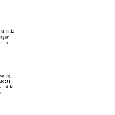
katlarda
etgan.
ekish
asining
nuqtasi
lakatda
n