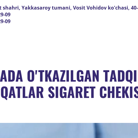
 shahri, Yakkasaroy tumani, Vosit Vohidov ko'chasi, 40
29-09
29-09
YADA O'TKAZILGAN TADQ
OVQATLAR SIGARET CHEK