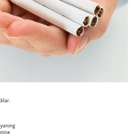
ilar.
iyaning
otine