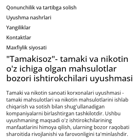
Qonunchilik va tartibga solish
Uyushma nashrlari
Yangiliklar
Kontaktlar
Maxfiylik siyosati
"Tamakisoz"- tamaki va nikotin
o'z ichiga olgan mahsulotlar
bozori ishtirokchilari uyushmasi
Tamaki va nikotin sanoati korxonalari uyushmasi -
tamaki mahsulotlari va nikotin mahsulotlarini ishlab
chiqarish va sotish bilan shug'ullanadigan
kompaniyalarni birlashtirgan tashkilotdir. Ushbu
uyushmaning maqsadi o'z ishtirokchilarining
manfaatlarini himoya qilish, ularning bozor raqobati
sharoitida rivojlanishi va farovonligini ta'minlashdir.