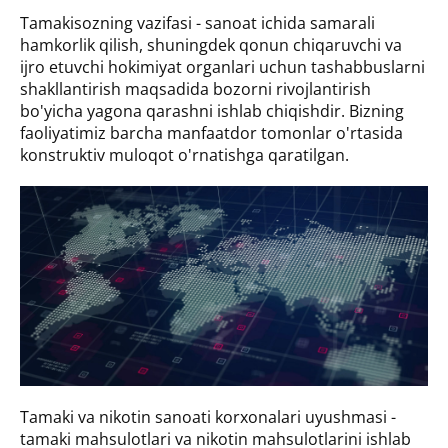
Tamakisozning vazifasi - sanoat ichida samarali
hamkorlik qilish, shuningdek qonun chiqaruvchi va
ijro etuvchi hokimiyat organlari uchun tashabbuslarni
shakllantirish maqsadida bozorni rivojlantirish
bo'yicha yagona qarashni ishlab chiqishdir. Bizning
faoliyatimiz barcha manfaatdor tomonlar o'rtasida
konstruktiv muloqot o'rnatishga qaratilgan.
Tamaki va nikotin sanoati korxonalari uyushmasi -
tamaki mahsulotlari va nikotin mahsulotlarini ishlab