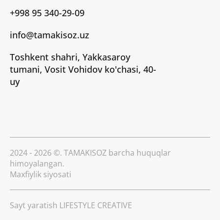
+998 95 340-29-09
info@tamakisoz.uz
Toshkent shahri, Yakkasaroy
tumani, Vosit Vohidov ko'chasi, 40-
uy
2024 - 2026 ©. TAMAKISOZ barcha huquqlar
himoyalangan.
Maxfiylik siyosati
Sayt yaratish
LIFESTYLE CREATIVE