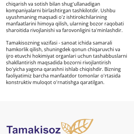
chiqarish va sotish bilan shug'ullanadigan
kompaniyalarni birlashtirgan tashkilotdir. Ushbu
uyushmaning maqsadi o'z ishtirokchilarining
manfaatlarini himoya qilish, ularning bozor raqobati
sharoitida rivojlanishi va farovonligini ta'minlashdir.
Tamakisozning vazifasi - sanoat ichida samarali
hamkorlik qilish, shuningdek qonun chiqaruvchi va
ijro etuvchi hokimiyat organlari uchun tashabbuslarni
shakllantirish maqsadida bozorni rivojlantirish
bo'yicha yagona qarashni ishlab chiqishdir. Bizning
faoliyatimiz barcha manfaatdor tomonlar o'rtasida
konstruktiv muloqot o'rnatishga qaratilgan.