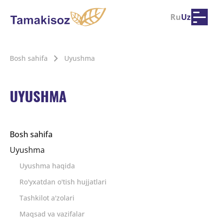
Ru
Uz
Bosh sahifa
Uyushma
UYUSHMA
Bosh sahifa
Uyushma
Uyushma haqida
Ro'yxatdan o'tish hujjatlari
Tashkilot a'zolari
Maqsad va vazifalar